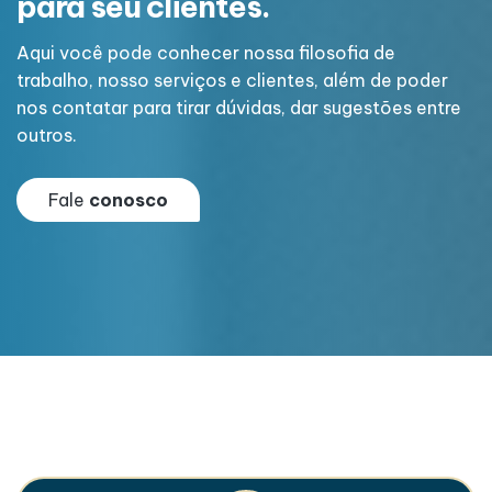
para seu clientes.
p
Aqui você pode conhecer nossa filosofia de
A
trabalho, nosso serviços e clientes, além de poder
t
e
nos contatar para tirar dúvidas, dar sugestões entre
n
outros.
o
Fale
conosco