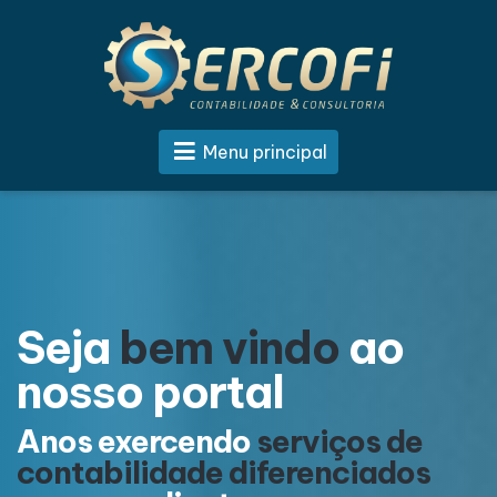
Menu principal
Seja
bem vindo
ao
nosso portal
Anos exercendo
serviços de
contabilidade diferenciados
c